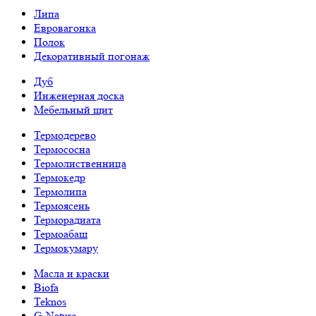
Липа
Евровагонка
Полок
Декоративный погонаж
Дуб
Инженерная доска
Мебельный щит
Термодерево
Термососна
Термолиственница
Термокедр
Термолипа
Термоясень
Терморадиата
Термоабаш
Термокумару
Масла и краски
Biofa
Teknos
G-Nature