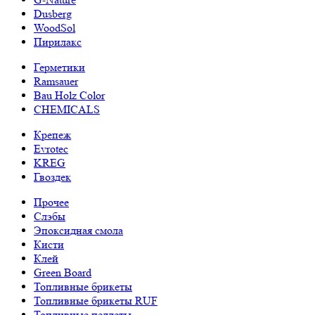
Dusberg
WoodSol
Пирилакс
Герметики
Ramsauer
Bau Holz Color
CHEMICALS
Крепеж
Evrotec
KREG
Гвоздек
Прочее
Слэбы
Эпоксидная смола
Кисти
Клей
Green Board
Топливные брикеты
Топливные брикеты RUF
Топливные пеллеты