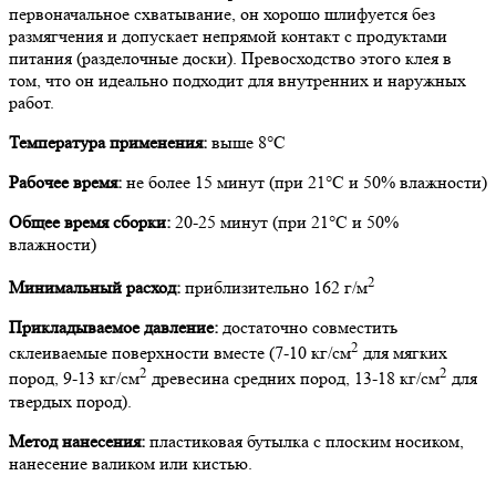
первоначальное схватывание, он хорошо шлифуется без
размягчения и допускает непрямой контакт с продуктами
питания (разделочные доски). Превосходство этого клея в
том, что он идеально подходит для внутренних и наружных
работ.
Температура применения:
выше
8°С
Рабочее время:
не более
15
минут
(при
21°С и
50%
влажности)
Общее время сборки:
20-25
минут
(при
21°С и
50%
влажности)
2
Минимальный расход:
приблизительно
162
г/м
Прикладываемое давление:
достаточно совместить
2
склеиваемые поверхности вместе
(7-10
кг/см
для мягких
2
2
пород, 9-13
кг/см
древесина средних пород, 13-18 кг/см
для
твердых пород).
Метод нанесения:
пластиковая бутылка с плоским носиком,
нанесение валиком или кистью.