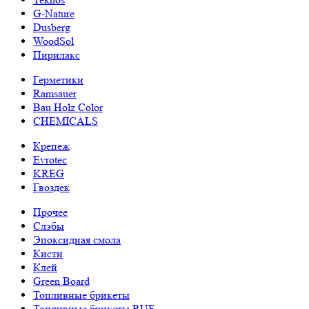
G-Nature
Dusberg
WoodSol
Пирилакс
Герметики
Ramsauer
Bau Holz Color
CHEMICALS
Крепеж
Evrotec
KREG
Гвоздек
Прочее
Слэбы
Эпоксидная смола
Кисти
Клей
Green Board
Топливные брикеты
Топливные брикеты RUF