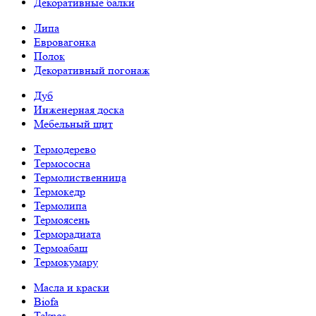
Декоративные балки
Липа
Евровагонка
Полок
Декоративный погонаж
Дуб
Инженерная доска
Мебельный щит
Термодерево
Термососна
Термолиственница
Термокедр
Термолипа
Термоясень
Терморадиата
Термоабаш
Термокумару
Масла и краски
Biofa
Teknos