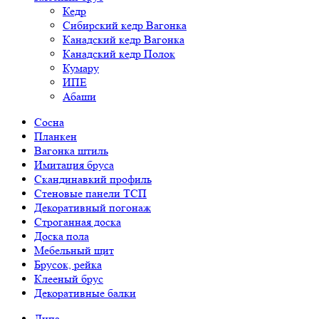
Кедр
Сибирский кедр Вагонка
Канадский кедр Вагонка
Канадский кедр Полок
Кумару
ИПЕ
Абаши
Сосна
Планкен
Вагонка штиль
Имитация бруса
Скандинавкий профиль
Стеновые панели ТСП
Декоративный погонаж
Строганная доска
Доска пола
Мебельный щит
Брусок, рейка
Клееный брус
Декоративные балки
Липа