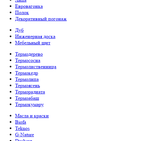
Евровагонка
Полок
Декоративный погонаж
Дуб
Инженерная доска
Мебельный щит
Термодерево
Термососна
Термолиственница
Термокедр
Термолипа
Термоясень
Терморадиата
Термоабаш
Термокумару
Масла и краски
Biofa
Teknos
G-Nature
Dusberg