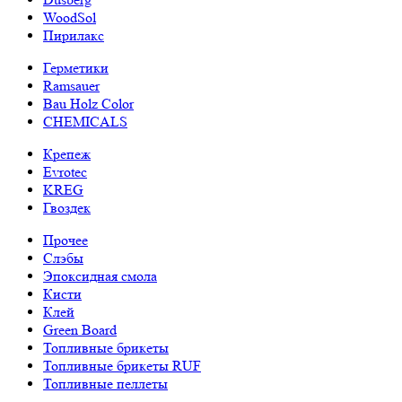
WoodSol
Пирилакс
Герметики
Ramsauer
Bau Holz Color
CHEMICALS
Крепеж
Evrotec
KREG
Гвоздек
Прочее
Слэбы
Эпоксидная смола
Кисти
Клей
Green Board
Топливные брикеты
Топливные брикеты RUF
Топливные пеллеты