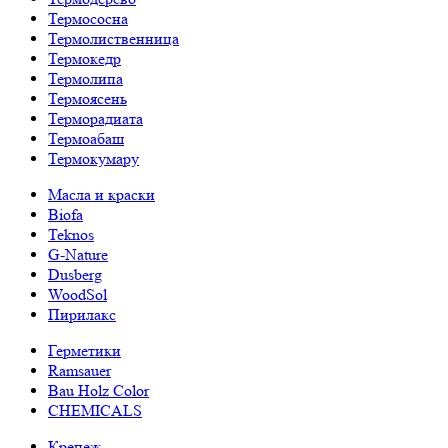
Термососна
Термолиственница
Термокедр
Термолипа
Термоясень
Терморадиата
Термоабаш
Термокумару
Масла и краски
Biofa
Teknos
G-Nature
Dusberg
WoodSol
Пирилакс
Герметики
Ramsauer
Bau Holz Color
CHEMICALS
Крепеж