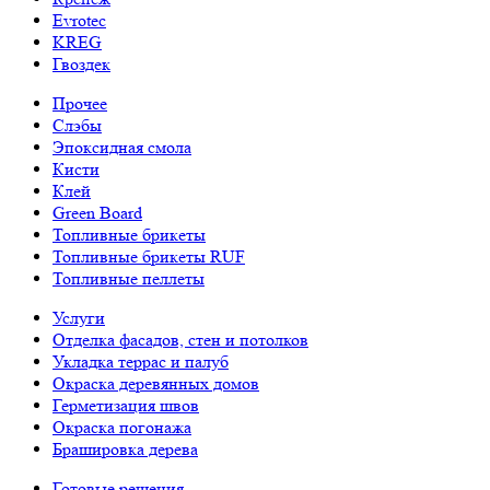
Evrotec
KREG
Гвоздек
Прочее
Слэбы
Эпоксидная смола
Кисти
Клей
Green Board
Топливные брикеты
Топливные брикеты RUF
Топливные пеллеты
Услуги
Отделка фасадов, стен и потолков
Укладка террас и палуб
Окраска деревянных домов
Герметизация швов
Окраска погонажа
Брашировка дерева
Готовые решения