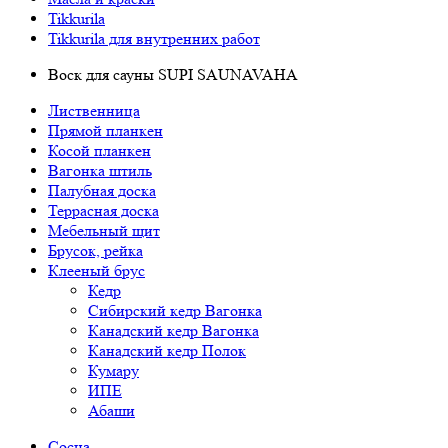
Tikkurila
Tikkurila для внутренних работ
Воск для сауны SUPI SAUNAVAHA
Лиственница
Прямой планкен
Косой планкен
Вагонка штиль
Палубная доска
Террасная доска
Мебельный щит
Брусок, рейка
Клееный брус
Кедр
Сибирский кедр Вагонка
Канадский кедр Вагонка
Канадский кедр Полок
Кумару
ИПЕ
Абаши
Сосна