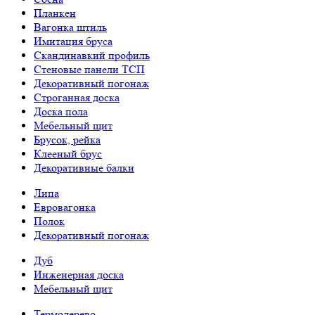
Планкен
Вагонка штиль
Имитация бруса
Скандинавкий профиль
Стеновые панели ТСП
Декоративный погонаж
Строганная доска
Доска пола
Мебельный щит
Брусок, рейка
Клееный брус
Декоративные балки
Липа
Евровагонка
Полок
Декоративный погонаж
Дуб
Инженерная доска
Мебельный щит
Термодерево