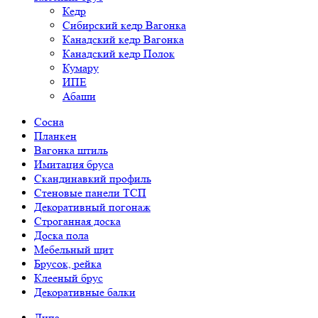
Кедр
Сибирский кедр Вагонка
Канадский кедр Вагонка
Канадский кедр Полок
Кумару
ИПЕ
Абаши
Сосна
Планкен
Вагонка штиль
Имитация бруса
Скандинавкий профиль
Стеновые панели ТСП
Декоративный погонаж
Строганная доска
Доска пола
Мебельный щит
Брусок, рейка
Клееный брус
Декоративные балки
Липа