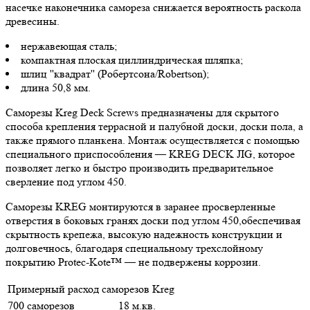
насечке наконечника самореза снижается вероятность раскола
древесины.
нержавеющая сталь;
компактная плоская циллиндрическая шляпка;
шлиц ''квадрат'' (Робертсона/Robertson);
длина 50,8 мм.
Саморезы Kreg Deck Screws предназначены для скрытого
способа крепления террасной и палубной доски, доски пола, а
также прямого планкена. Монтаж осуществляется с помощью
специального приспособления — KREG DECK JIG, которое
позволяет легко и быстро производить предварительное
сверление под углом 450.
Саморезы KREG монтируются в заранее просверленные
отверстия в боковых гранях доски под углом 450,обеспечивая
скрытность крепежа, высокую надежность конструкции и
долговечнось, благодаря специальному трехслойному
покрытию Protec-Kote™ — не подвержены коррозии.
Примерный расход саморезов Kreg
700 саморезов
18 м.кв.