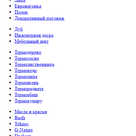
Евровагонка
Полок
Декоративный погонаж
Дуб
Инженерная доска
Мебельный щит
Термодерево
Термососна
Термолиственница
Термокедр
Термолипа
Термоясень
Терморадиата
Термоабаш
Термокумару
Масла и краски
Biofa
Teknos
G-Nature
Dusberg