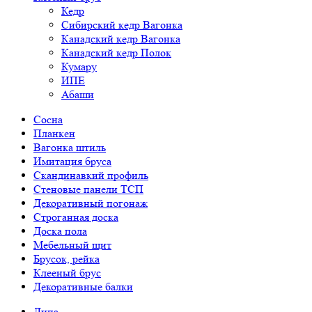
Кедр
Сибирский кедр Вагонка
Канадский кедр Вагонка
Канадский кедр Полок
Кумару
ИПЕ
Абаши
Сосна
Планкен
Вагонка штиль
Имитация бруса
Скандинавкий профиль
Стеновые панели ТСП
Декоративный погонаж
Строганная доска
Доска пола
Мебельный щит
Брусок, рейка
Клееный брус
Декоративные балки
Липа