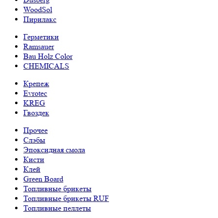
WoodSol
Пирилакс
Герметики
Ramsauer
Bau Holz Color
CHEMICALS
Крепеж
Evrotec
KREG
Гвоздек
Прочее
Слэбы
Эпоксидная смола
Кисти
Клей
Green Board
Топливные брикеты
Топливные брикеты RUF
Топливные пеллеты