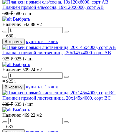
Планкен прямой ель/сосна, 19х120х6000, сорт АВ
680 ₽
680
i
/ шт
Выбрать
Наличие:
542.88 м2
=
680
i
купить в 1 клик
В корзину
Планкен прямой лиственница, 20х145х4000, сорт АВ
925 ₽
925
i
/ шт
Выбрать
Наличие:
509.24 м2
=
925
i
купить в 1 клик
В корзину
Планкен прямой лиственница, 20х145х4000, сорт ВС
635 ₽
635
i
/ шт
Выбрать
Наличие:
469.22 м2
=
635
i