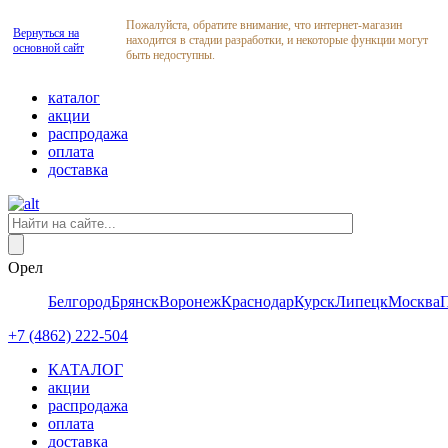
Пожалуйста, обратите внимание, что интернет-магазин
Вернуться на
находится в стадии разработки, и некоторые функции могут
основной сайт
быть недоступны.
каталог
акции
распродажа
оплата
доставка
Орел
Белгород
Брянск
Воронеж
Краснодар
Курск
Липецк
Москва
+7 (4862) 222-504
КАТАЛОГ
акции
распродажа
оплата
доставка