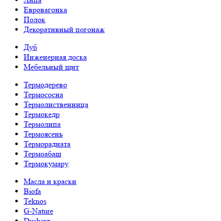
Евровагонка
Полок
Декоративный погонаж
Дуб
Инженерная доска
Мебельный щит
Термодерево
Термососна
Термолиственница
Термокедр
Термолипа
Термоясень
Терморадиата
Термоабаш
Термокумару
Масла и краски
Biofa
Teknos
G-Nature
Dusberg