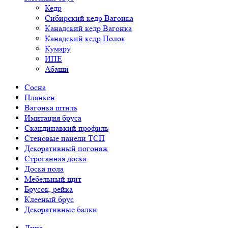
Кедр
Сибирский кедр Вагонка
Канадский кедр Вагонка
Канадский кедр Полок
Кумару
ИПЕ
Абаши
Сосна
Планкен
Вагонка штиль
Имитация бруса
Скандинавкий профиль
Стеновые панели ТСП
Декоративный погонаж
Строганная доска
Доска пола
Мебельный щит
Брусок, рейка
Клееный брус
Декоративные балки
Липа