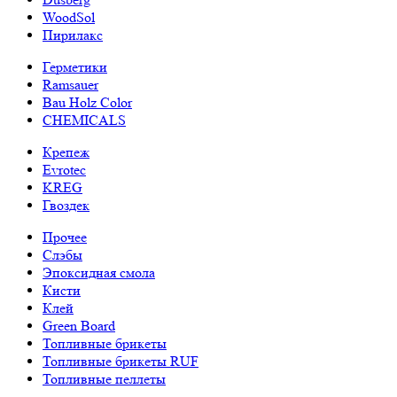
WoodSol
Пирилакс
Герметики
Ramsauer
Bau Holz Color
CHEMICALS
Крепеж
Evrotec
KREG
Гвоздек
Прочее
Слэбы
Эпоксидная смола
Кисти
Клей
Green Board
Топливные брикеты
Топливные брикеты RUF
Топливные пеллеты