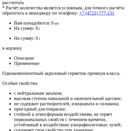
рассчитать
* Расчёт количества является условным, для точного расчёта
обратитесь к менеджеру по телефону:
+7 (4722) 777-131
Вам понадобится:
0
шт
На сумму:
0
i
На сумму:
0
i
в корзину
Описание
Применение
Однокомпонентный акриловый герметик премиум класса.
Особые свойства:
с нейтральным запахом;
высокая степень начальной и окончательной адгезии;
не содержит растворителей, изоцианата и силикона;
пригодный для покраски;
стойкий к атмосферным воздействиям, не теряет
первоначальных свойств с течением времени,
устойчивый к воздействию ультрафиолетовых лучей;
сохраняет свои свойства при хранении;