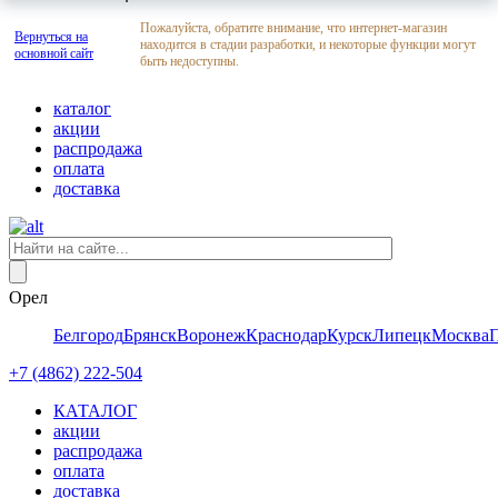
Пожалуйста, обратите внимание, что интернет-магазин
Вернуться на
находится в стадии разработки, и некоторые функции могут
основной сайт
быть недоступны.
каталог
акции
распродажа
оплата
доставка
Орел
Белгород
Брянск
Воронеж
Краснодар
Курск
Липецк
Москва
+7 (4862) 222-504
КАТАЛОГ
акции
распродажа
оплата
доставка