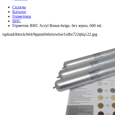
Склады
Каталог
Герметики
BHC
Герметик BHC Acryl Braun-beige, без зерна, 600 ml.
/upload/iblock/b64/9ppnir0s6rixrwbxr1ofbs722tj6q122.jpg