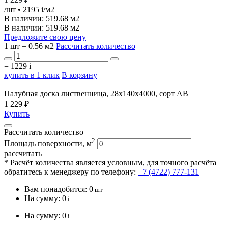
/шт
• 2195
i
/м2
В наличии:
519.68 м2
В наличии: 519.68 м2
Предложите свою цену
1 шт = 0.56 м2
Рассчитать количество
=
1229
i
купить в 1 клик
В корзину
Палубная доска лиственница, 28х140х4000, сорт АВ
1 229 ₽
Купить
Рассчитать количество
2
Площадь поверхности, м
рассчитать
* Расчёт количества является условным, для точного расчёта
обратитесь к менеджеру по телефону:
+7 (4722) 777-131
Вам понадобится:
0
шт
На сумму:
0
i
На сумму:
0
i