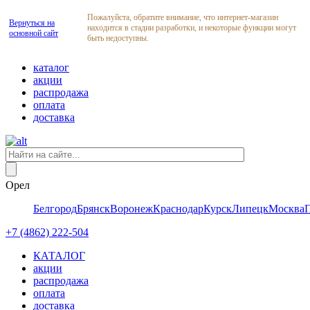
Пожалуйста, обратите внимание, что интернет-магазин
Вернуться на
находится в стадии разработки, и некоторые функции могут
основной сайт
быть недоступны.
каталог
акции
распродажа
оплата
доставка
Орел
Белгород
Брянск
Воронеж
Краснодар
Курск
Липецк
Москва
+7 (4862) 222-504
КАТАЛОГ
акции
распродажа
оплата
доставка